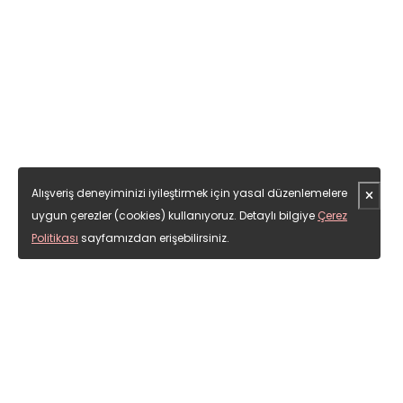
Alışveriş deneyiminizi iyileştirmek için yasal düzenlemelere
uygun çerezler (cookies) kullanıyoruz. Detaylı bilgiye
Çerez
Politikası
sayfamızdan erişebilirsiniz.
Cevizli Mahallesi Zuhal Caddesi Ritim İstanbul Sitesi