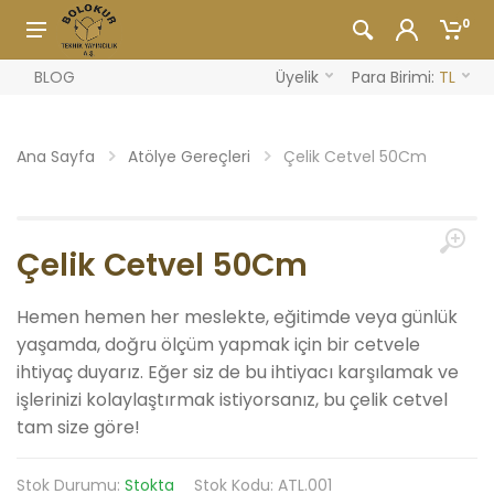
0
BLOG
Üyelik
Para Birimi:
TL
Ana Sayfa
Atölye Gereçleri
Çelik Cetvel 50Cm
Çelik Cetvel 50Cm
Hemen hemen her meslekte, eğitimde veya günlük
yaşamda, doğru ölçüm yapmak için bir cetvele
ihtiyaç duyarız. Eğer siz de bu ihtiyacı karşılamak ve
işlerinizi kolaylaştırmak istiyorsanız, bu çelik cetvel
tam size göre!
Stok Durumu:
Stokta
Stok Kodu: ATL.001