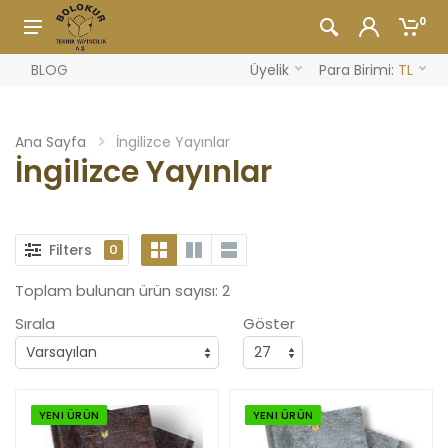
0
BLOG
Üyelik
Para Birimi:
TL
Ana Sayfa
İngilizce Yayınlar
İngilizce Yayınlar
Filters
0
Toplam bulunan ürün sayısı: 2
Sırala
Göster
YENI ÜRÜN
YENI ÜRÜN