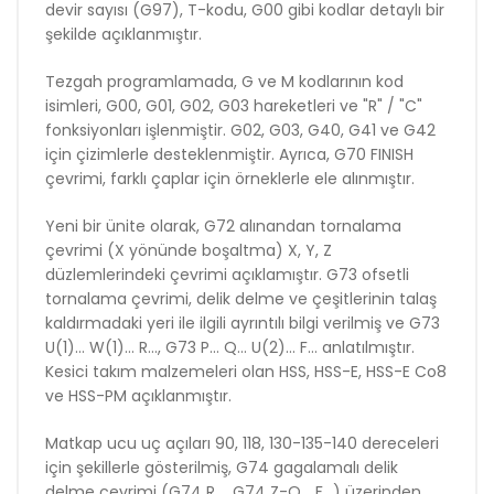
devir sayısı (G97), T-kodu, G00 gibi kodlar detaylı bir
şekilde açıklanmıştır.
Tezgah programlamada, G ve M kodlarının kod
isimleri, G00, G01, G02, G03 hareketleri ve "R" / "C"
fonksiyonları işlenmiştir. G02, G03, G40, G41 ve G42
için çizimlerle desteklenmiştir. Ayrıca, G70 FINISH
çevrimi, farklı çaplar için örneklerle ele alınmıştır.
Yeni bir ünite olarak, G72 alınandan tornalama
çevrimi (X yönünde boşaltma) X, Y, Z
düzlemlerindeki çevrimi açıklamıştır. G73 ofsetli
tornalama çevrimi, delik delme ve çeşitlerinin talaş
kaldırmadaki yeri ile ilgili ayrıntılı bilgi verilmiş ve G73
U(1)… W(1)… R…, G73 P… Q… U(2)… F… anlatılmıştır.
Kesici takım malzemeleri olan HSS, HSS-E, HSS-E Co8
ve HSS-PM açıklanmıştır.
Matkap ucu uç açıları 90, 118, 130-135-140 dereceleri
için şekillerle gösterilmiş, G74 gagalamalı delik
delme çevrimi (G74 R..., G74 Z-Q… F…) üzerinden