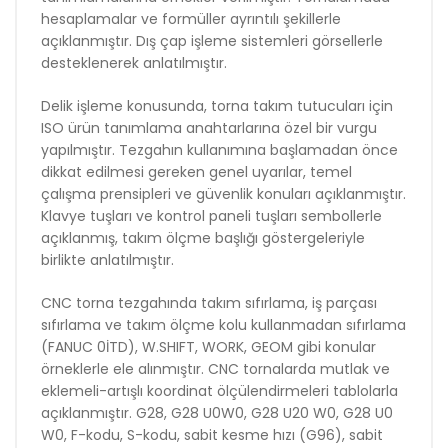
hesaplamalar ve formüller ayrıntılı şekillerle
açıklanmıştır. Dış çap işleme sistemleri görsellerle
desteklenerek anlatılmıştır.
Delik işleme konusunda, torna takım tutucuları için
ISO ürün tanımlama anahtarlarına özel bir vurgu
yapılmıştır. Tezgahın kullanımına başlamadan önce
dikkat edilmesi gereken genel uyarılar, temel
çalışma prensipleri ve güvenlik konuları açıklanmıştır.
Klavye tuşları ve kontrol paneli tuşları sembollerle
açıklanmış, takım ölçme başlığı göstergeleriyle
birlikte anlatılmıştır.
CNC torna tezgahında takım sıfırlama, iş parçası
sıfırlama ve takım ölçme kolu kullanmadan sıfırlama
(FANUC 0İTD), W.SHIFT, WORK, GEOM gibi konular
örneklerle ele alınmıştır. CNC tornalarda mutlak ve
eklemeli-artışlı koordinat ölçülendirmeleri tablolarla
açıklanmıştır. G28, G28 U0W0, G28 U20 W0, G28 U0
W0, F-kodu, S-kodu, sabit kesme hızı (G96), sabit