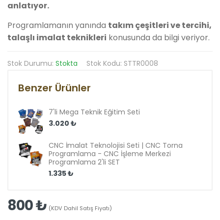
anlatıyor.
Programlamanın yanında
takım çeşitleri ve tercihi,
talaşlı imalat teknikleri
konusunda da bilgi veriyor.
Stok Durumu:
Stokta
Stok Kodu: STTR0008
Benzer Ürünler
7'li Mega Teknik Eğitim Seti
3.020 ₺
CNC İmalat Teknolojisi Seti | CNC Torna
Programlama - CNC İşleme Merkezi
Programlama 2'li SET
1.335 ₺
800 ₺
(KDV Dahil Satış Fiyatı)