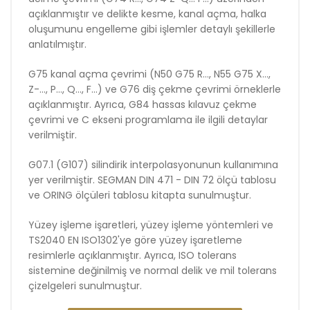
açıklanmıştır ve delikte kesme, kanal açma, halka
oluşumunu engelleme gibi işlemler detaylı şekillerle
anlatılmıştır.
G75 kanal açma çevrimi (N50 G75 R..., N55 G75 X...,
Z-..., P..., Q..., F...) ve G76 diş çekme çevrimi örneklerle
açıklanmıştır. Ayrıca, G84 hassas kılavuz çekme
çevrimi ve C ekseni programlama ile ilgili detaylar
verilmiştir.
G07.1 (G107) silindirik interpolasyonunun kullanımına
yer verilmiştir. SEGMAN DIN 471 - DIN 72 ölçü tablosu
ve ORING ölçüleri tablosu kitapta sunulmuştur.
Yüzey işleme işaretleri, yüzey işleme yöntemleri ve
TS2040 EN ISO1302'ye göre yüzey işaretleme
resimlerle açıklanmıştır. Ayrıca, ISO tolerans
sistemine değinilmiş ve normal delik ve mil tolerans
çizelgeleri sunulmuştur.