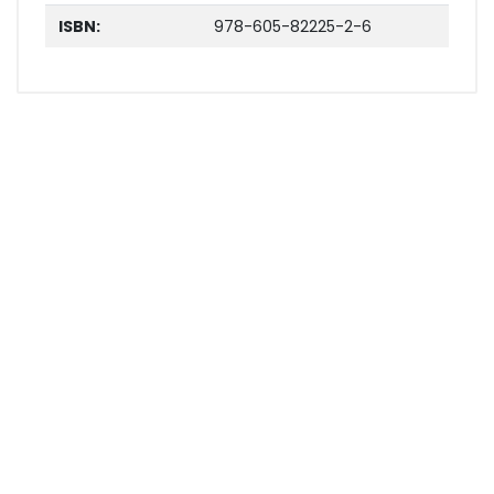
ISBN:
978-605-82225-2-6
7'li Mega Teknik Eğitim Seti