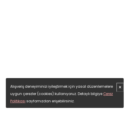
CNC İmalat Teknolojisi Seti | CNC Torna
Programlama - CNC İşleme Merkezi
Programlama 2'li SET
1.335 ₺
1670
ÜRÜNÜ İNCELE
Alışveriş deneyiminizi iyileştirmek için yasal düzenlemelere
uygun çerezler (cookies) kullanıyoruz. Detaylı bilgiye
Çerez
Politikası
sayfamızdan erişebilirsiniz.