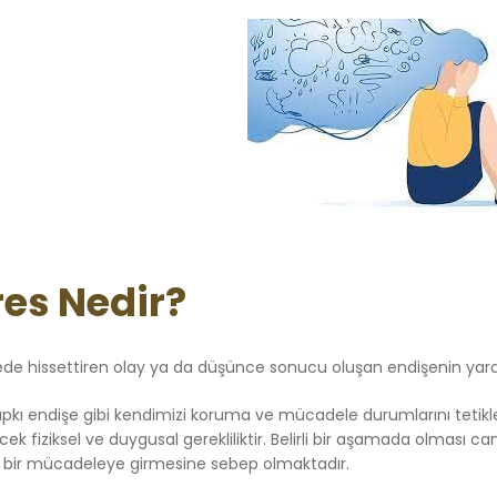
res Nedir?
ede hissettiren olay ya da düşünce sonucu oluşan endişenin yarattığ
tıpkı endişe gibi kendimizi koruma ve mücadele durumlarını tetikl
ecek fiziksel ve duygusal gerekliliktir. Belirli bir aşamada olması c
i bir mücadeleye girmesine sebep olmaktadır.