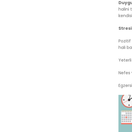
Duygu
halini
kendis
Stres
Poziti
hali b
Yeterl
Nefes 
Egzers