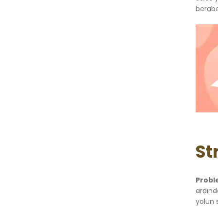
berabe
St
Probl
ardında
yolun s