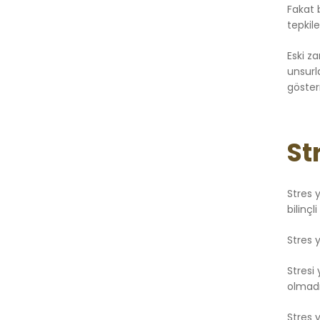
Fakat 
tepkil
Eski z
unsurla
göster
St
Stres y
bilinç
Stres 
Stresi
olmadığ
Stres y