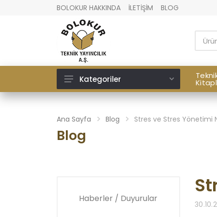
BOLOKUR HAKKINDA
İLETİŞİM
BLOG
Tekni
Kategoriler
Kitap
Teknik Kitaplar
Kişisel Gelişim Kitapları
Ana Sayfa
Blog
Stres ve Stres Yönetimi 
Blog
Ofis ve Kırtasiye Malzemeleri
İngilizce Yayınlar
Atölye Gereçleri
St
Hediyelik Eşya
Haberler / Duyurular
30.10.