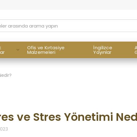
k
Ofis ve Kırtasiye
İngilizce
A
lar
Malzemeleri
Yayınlar
G
Nedir?
res ve Stres Yönetimi Ned
2023