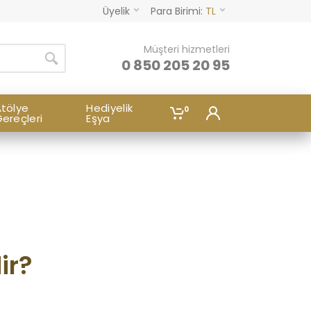
Üyelik
Para Birimi:
TL
Müşteri hizmetleri
0 850 205 20 95
tölye
Hediyelik
0
ereçleri
Eşya
ir?