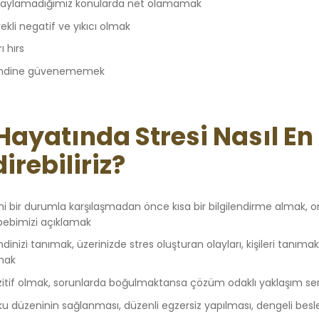
aylamadığımız konularda net olamamak
ekli negatif ve yıkıcı olmak
rı hırs
ndine güvenememek
 Hayatında Stresi Nasıl En
direbiliriz?
ni bir durumla karşılaşmadan önce kısa bir bilgilendirme almak,
bebimizi açıklamak
dinizi tanımak, üzerinizde stres oluşturan olayları, kişileri tanı
mak
zitif olmak, sorunlarda boğulmaktansa çözüm odaklı yaklaşım se
ku düzeninin sağlanması, düzenli egzersiz yapılması, dengeli be