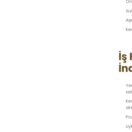
On
Sür
Aşı
Ke
İş
İn
Ye
se
Ken
al
Po
Uy