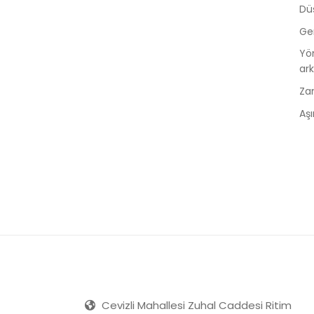
Düş
Ge
Yön
ar
Zam
Aşı
Cevizli Mahallesi Zuhal Caddesi Ritim