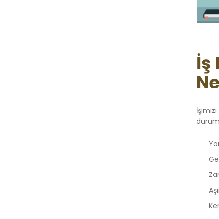
İş
Ne
İşimizi
durumu
Yön
Ge
Za
Aş
Ke