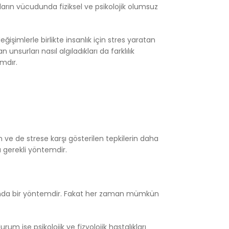
ıların vücudunda fiziksel ve psikolojik olumsuz
şimlerle birlikte insanlık için stres yaratan
nsurları nasıl algıladıkları da farklılık
mdır.
in ve de strese karşı gösterilen tepkilerin daha
a gerekli yöntemdir.
dışında bir yöntemdir. Fakat her zaman mümkün
um ise psikolojik ve fizyolojik hastalıkları