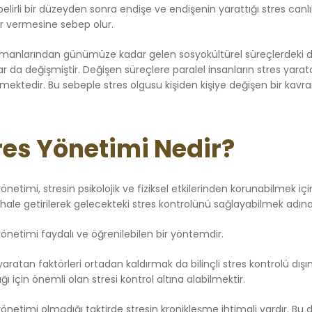
belirli bir düzeyden sonra endişe ve endişenin yarattığı stres canl
er vermesine sebep olur.
amanlarından günümüze kadar gelen sosyokültürel süreçlerdeki deği
r da değişmiştir. Değişen süreçlere paralel insanların stres yaratan u
mektedir. Bu sebeple stres olgusu kişiden kişiye değişen bir kavra
res Yönetimi Nedir?
önetimi, stresin psikolojik ve fiziksel etkilerinden korunabilmek iç
li hale getirilerek gelecekteki stres kontrolünü sağlayabilmek adın
yönetimi faydalı ve öğrenilebilen bir yöntemdir.
 yaratan faktörleri ortadan kaldırmak da bilinçli stres kontrolü 
ı için önemli olan stresi kontrol altına alabilmektir.
önetimi olmadığı taktirde stresin kronikleşme ihtimali vardır. Bu dur