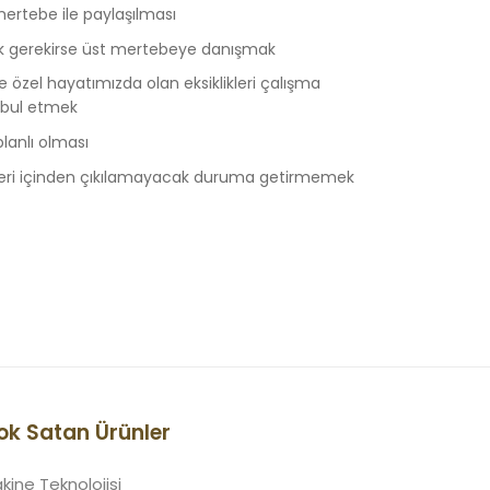
mertebe ile paylaşılması
ak gerekirse üst mertebeye danışmak
e özel hayatımızda olan eksiklikleri çalışma
abul etmek
planlı olması
 işleri içinden çıkılamayacak duruma getirmemek
ok Satan Ürünler
kine Teknolojisi