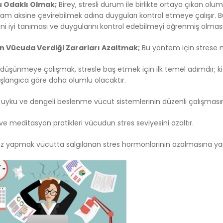
 Odaklı Olmak;
Birey, stresli durum ile birlikte ortaya çıkan ol
 tam aksine çevirebilmek adına duyguları kontrol etmeye çalışır. Bu
ini iyi tanıması ve duygularını kontrol edebilmeyi öğrenmiş olmas
in Vücuda Verdiği Zararları Azaltmak;
Bu yöntem için strese ne
f düşünmeye çalışmak, stresle baş etmek için ilk temel adımdır; ki
aşlangıca göre daha olumlu olacaktır.
i uyku ve dengeli beslenme vücut sistemlerinin düzenli çalışmasın
ve meditasyon pratikleri vücudun stres seviyesini azaltır.
iz yapmak vücutta salgılanan stres hormonlarının azalmasına yar