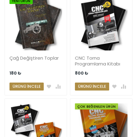
YENI ÜRÜN
Çağ Değiştiren Toplar
CNC Torna
Programlama Kitabı
180 ₺
800 ₺
ÜRÜNÜ İNCELE
ÜRÜNÜ İNCELE
ÇOK BEĞENILEN ÜRÜN