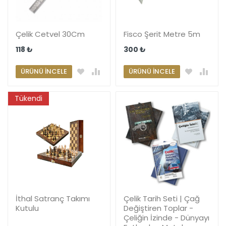
Çelik Cetvel 30Cm
Fisco Şerit Metre 5m
118 ₺
300 ₺
ÜRÜNÜ İNCELE
ÜRÜNÜ İNCELE
Tükendi
İthal Satranç Takımı
Çelik Tarih Seti | Çağ
Kutulu
Değiştiren Toplar -
Çeliğin İzinde - Dünyayı