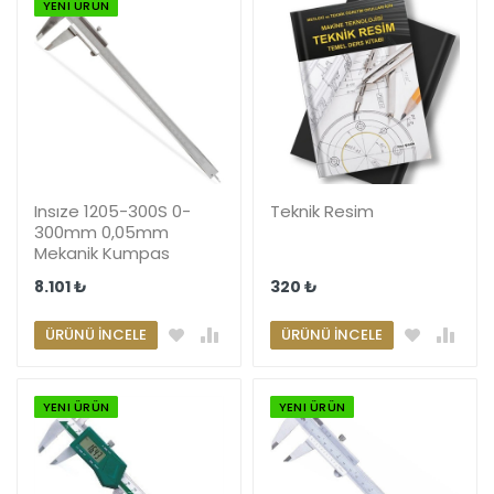
YENI ÜRÜN
Insıze 1205-300S 0-
Teknik Resim
300mm 0,05mm
Mekanik Kumpas
8.101 ₺
320 ₺
ÜRÜNÜ İNCELE
ÜRÜNÜ İNCELE
YENI ÜRÜN
YENI ÜRÜN