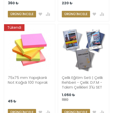
360 ₺
220 ₺
ÜRÜNÜ İNCELE
ÜRÜNÜ İNCELE
Tükendi
75x75 mm Yapışkanlı
Çelik Eğitim Seti | Çelik
Not Kağıdı 100 Yaprak
Rehberi - Çelik: D.F.M -
Takım Çelikleri 3'lü SET
1.050 ₺
1180
45 ₺
ÜRÜNÜ İNCELE
ÜRÜNÜ İNCELE