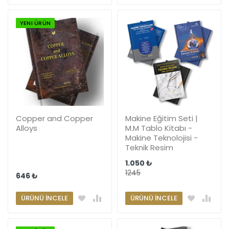
YENI ÜRÜN
Copper and Copper
Makine Eğitim Seti |
Alloys
M.M Tablo Kitabı -
Makine Teknolojisi -
Teknik Resim
1.050 ₺
1245
646 ₺
ÜRÜNÜ İNCELE
ÜRÜNÜ İNCELE