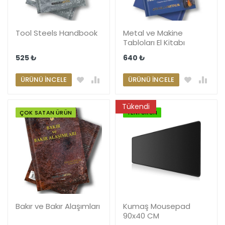
Tool Steels Handbook
Metal ve Makine
Tabloları El Kitabı
525 ₺
640 ₺
ÜRÜNÜ İNCELE
ÜRÜNÜ İNCELE
Tükendi
ÇOK SATAN ÜRÜN
YENI ÜRÜN
Bakır ve Bakır Alaşımları
Kumaş Mousepad
90x40 CM