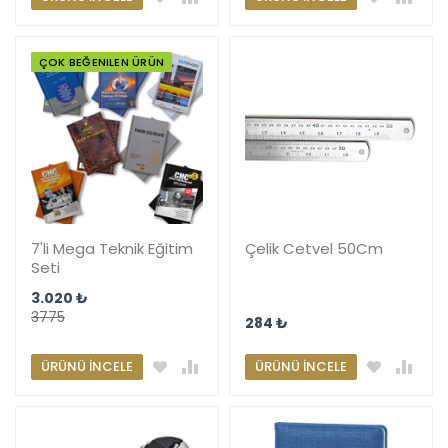
ÇOK BEĞENILEN ÜRÜN
7'li Mega Teknik Eğitim
Çelik Cetvel 50Cm
Seti
3.020 ₺
3775
284 ₺
ÜRÜNÜ İNCELE
ÜRÜNÜ İNCELE